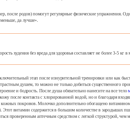
мер, после родов) помогут регулярные физические упражнения. Одн
 меньше, да лучше».
ость худения без вреда для здоровья составляет не более 3-5 кг в 
аключительный этап после изнурительной тренировки или как быст
трастным душем, то можно не только добиться существенного прог
роение и бодрость. После душа обязательно нанесите на все тело
кожу после контакта с хлорированной водой, но и благодаря входя
 кожных покровов. Молочко дополнительно обогащено витамином 
й. Этот витамин содержится в большом количестве в зародышах п
ваться проверенным аптечным средством с легкой структурой, чем 