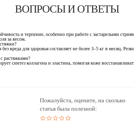
ВОПРОСЫ И ОТВЕТЫ
тойчивость и терпение, особенно при работе с застарелыми стри
ля за весом.
астяжки?
без вреда для здоровья составляет не более 3–5 кг в месяц. Рез
 с растяжками?
ует синтез коллагена и эластина, помогая коже восстанавлива
Пожалуйста, оцените, на сколько
статья была полезной:
1
2
3
4
5
star
stars
stars
stars
stars
—
—
—
—
—