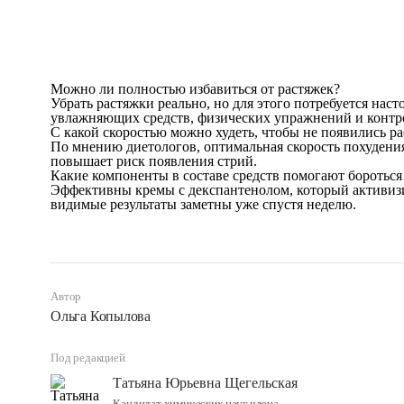
Можно ли полностью избавиться от растяжек?
Убрать растяжки реально, но для этого потребуется нас
увлажняющих средств, физических упражнений и контро
С какой скоростью можно худеть, чтобы не появились р
По мнению диетологов, оптимальная скорость похудения 
повышает риск появления стрий.
Какие компоненты в составе средств помогают бороться
Эффективны кремы с декспантенолом, который активизир
видимые результаты заметны уже спустя неделю.
Автор
Ольга Копылова
Под редакцией
Татьяна Юрьевна Щегельская
Кандидат химических наук члена