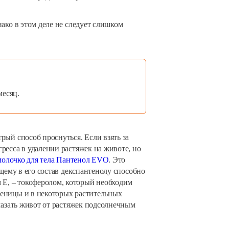
ако в этом деле не следует слишком
месяц.
рый способ проснуться. Если взять за
ресса в удалении растяжек на животе, но
молочко для тела Пантенол EVO
. Это
щему в его состав декспантенолу способно
E, – токоферолом, который необходим
шеницы и в некоторых растительных
мазать живот от растяжек подсолнечным