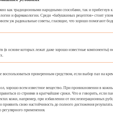
жно как традиционными народными способами, так и прибегнув 
ологии и фармакологии. Среди «бабушкиных рецептов» стоит упом
овсем уж радикальные советы, гласящие, что хорошо помогают бодя
в (в основе которых лежат даже хорошо известные компоненты) не
х.
е воспользоваться проверенным средством, если выбор пал на крем
ол, хорошо всем известное вещество. При проникновении в кожны
справиться со стриями в кратчайшие сроки. Что и говорить, если п
фектах кожи, например, при избавлении от послеоперационных руб
 проявить свою настойчивость до полного достижения результата
го регулярного применения.