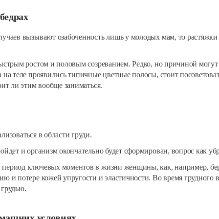
 бедрах
лучаев вызывают озабоченность лишь у молодых мам, то растяжки н
быстрым ростом и половым созреванием. Редко, но причиной могут
 на теле проявились типичные цветные полосы, стоит посоветовать
оит ли этим вообще заниматься.
лизоваться в области груди.
ойдет и организм окончательно будет сформирован, вопрос как убра
 период ключевых моментов в жизни женщины, как, например, б
ию и потере кожей упругости и эластичности. Во время грудного 
 грудью.
омашних условиях