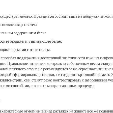
 существует немало. Прежде всего, стоит взять на вооружение ком
 появления растяжек:
ышенным содержанием белка
осите бандажи и утягивающее белье;
ющими кремами с пантенолом.
 способах поддержания достаточной эластичности кожных покров
ани. Правильное питание и контроль за собственным весом станут 
чалом пляжного сезона не рекомендуется резко сбрасывать лишние
 которой сформированы растяжки, не содержит красящий пигмент. Эт
жились стрии, они станут резко контрастировать с загоревшими уч
ними способами, так и с помощью салонных процедур.
е
ия характерные отметины в виде растяжек на животе все же появили