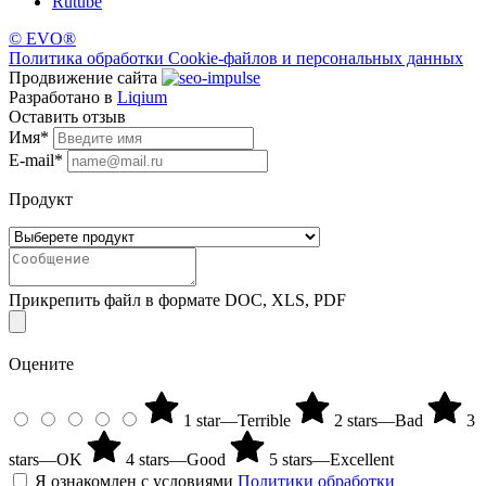
Rutube
©
EVO®
Политика обработки Cookie-файлов и персональных данных
Продвижение сайта
Разработано в
Liqium
Оставить отзыв
Имя
*
E-mail
*
Продукт
Прикрепить файл в формате DOC, XLS, PDF
Оцените
1 star—Terrible
2 stars—Bad
3
stars—OK
4 stars—Good
5 stars—Excellent
Я ознакомлен с условиями
Политики обработки