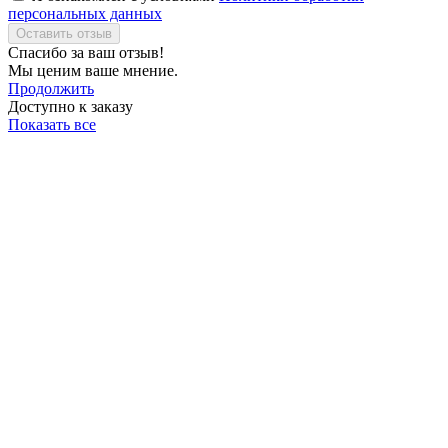
персональных данных
Оставить отзыв
Спасибо за ваш отзыв!
Мы ценим ваше мнение.
Продолжить
Доступно к заказу
Показать все
01
/
05
Производство расположено в Краснодарском крае
02
/
05
Все процессы производства, от разработки продуктов до их
продажи, контролируются системой управления качеством
ГОСТ Р ISO 9000-2011 и стандартом GMP (аудит TÜD SÜD
Industrie Service GmbH, Германия).
03
/
05