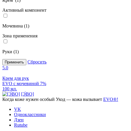
Крем (
1
)
Активный компонент
Мочевина (
1
)
Зона применения
Руки (
1
)
Сбросить
Применить
5.0
Крем для рук
EVO с мочевиной 7%
100 мл.
[Э́ВО]
Когда коже нужен
особый Уход —
кожа вызывает
EVO®!
VK
Одноклассники
Дзен
Rutube