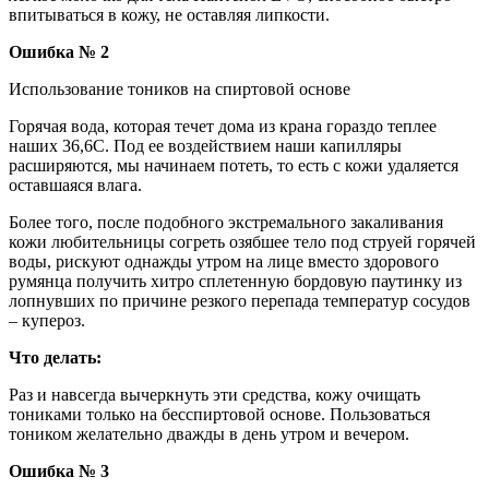
впитываться в кожу, не оставляя липкости.
Ошибка № 2
Использование тоников на спиртовой основе
Горячая вода, которая течет дома из крана гораздо теплее
наших 36,6С. Под ее воздействием наши капилляры
расширяются, мы начинаем потеть, то есть с кожи удаляется
оставшаяся влага.
Более того, после подобного экстремального закаливания
кожи любительницы согреть озябшее тело под струей горячей
воды, рискуют однажды утром на лице вместо здорового
румянца получить хитро сплетенную бордовую паутинку из
лопнувших по причине резкого перепада температур сосудов
– купероз.
Что делать:
Раз и навсегда вычеркнуть эти средства, кожу очищать
тониками только на бесспиртовой основе. Пользоваться
тоником желательно дважды в день утром и вечером.
Ошибка № 3