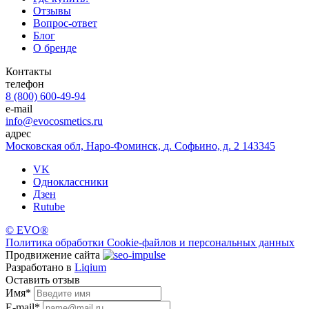
Отзывы
Вопрос-ответ
Блог
О бренде
Контакты
телефон
8 (800) 600-49-94
e-mail
info@evocosmetics.ru
адрес
Московская обл, Наро-Фоминск,
д. Софьино, д. 2 143345
VK
Одноклассники
Дзен
Rutube
©
EVO®
Политика обработки Cookie-файлов и персональных данных
Продвижение сайта
Разработано в
Liqium
Оставить отзыв
Имя
*
E-mail
*