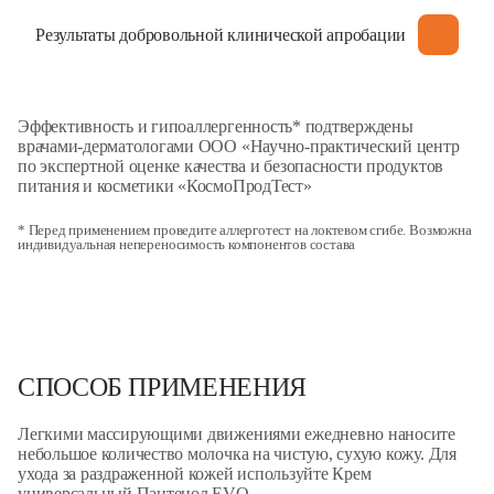
ЭФФЕКТИВНОСТЬ
Результаты добровольной клинической апробации
Эффективность и гипоаллергенность* подтверждены
врачами-дерматологами ООО «Научно-практический центр
по экспертной оценке качества и безопасности продуктов
питания и косметики «КосмоПродТест»
* Перед применением проведите аллерготест на локтевом сгибе. Возможна
индивидуальная непереносимость компонентов состава
СПОСОБ ПРИМЕНЕНИЯ
Легкими массирующими движениями ежедневно наносите
небольшое количество молочка на чистую, сухую кожу. Для
ухода за раздраженной кожей используйте Крем
универсальный Пантенол EVO.