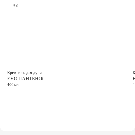
5.0
Крем-гель для душа
К
EVO ПАНТЕНОЛ
400 мл.
4