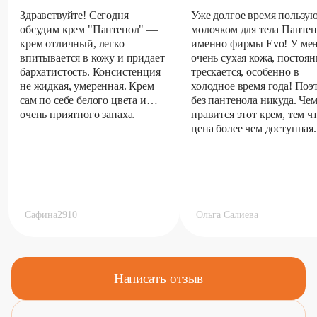
Здравствуйте! Сегодня
Уже долгое время пользу
обсудим крем "Пантенол" —
молочком для тела Панте
крем отличный, легко
именно фирмы Evo! У ме
впитывается в кожу и придает
очень сухая кожа, постоя
бархатистость. Консистенция
трескается, особенно в
не жидкая, умеренная. Крем
холодное время года! Поэ
сам по себе белого цвета и
без пантенола никуда. Че
очень приятного запаха.
нравится этот крем, тем ч
цена более чем доступная..
Сафина2910
Ольга Салиева
Написать отзыв