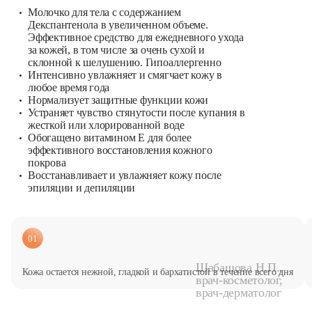
Молочко для тела с содержанием
Декспантенола в увеличенном объеме.
Эффективное средство для ежедневного ухода
за кожей, в том числе за очень сухой и
склонной к шелушению. Гипоаллергенно
Интенсивно увлажняет и смягчает кожу в
любое время года
Нормализует защитные функции кожи
Устраняет чувство стянутости после купания в
жесткой или хлорированной воде
Обогащено витамином Е для более
эффективного восстановления кожного
покрова
Восстанавливает и увлажняет кожу после
эпиляции и депиляции
01
Шабашова Н.П.,
Кожа остается нежной, гладкой и бархатистой в течение всего дня
врач-косметолог,
врач-дерматолог