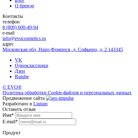
Блог
О бренде
Контакты
телефон
8 (800) 600-49-94
e-mail
info@evocosmetics.ru
адрес
Московская обл, Наро-Фоминск,
д. Софьино, д. 2 143345
VK
Одноклассники
Дзен
Rutube
©
EVO®
Политика обработки Cookie-файлов и персональных данных
Продвижение сайта
Разработано в
Liqium
Оставить отзыв
Имя
*
E-mail
*
Продукт