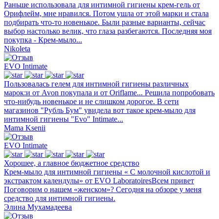
Раньше использовала для интимной гигиены крем-гель от
Орифлейм, мне нравился. Потом ушла от этой марки и стала
подбирать что-то новенькое. Были разные варианты, сейчас
выбор настолько велик, что глаза разбегаются. Последняя моя
покупка - Крем-мыло...
Nikoleta
EVO Intimate
Пользовалась гелем для интимной гигиены различных
марок:и от Avon покупала и от Oriflame... Решила попробовать
что-нибудь новенькое и не слишком дорогое. В сети
магазинов "Рубль Бум" увидела вот такое крем-мыло для
интимной гигиены "Evo" Intimate...
Mama Ksenii
EVO Intimate
Хорошее, а главное бюджетное средство
Крем-мыло для интимной гигиены « С молочной кислотой и
экстрактом календулы» от EVO LaboratoiresВсем привет
Поговорим о нашем «женском»? Сегодня на обзоре у меня
средство для интимной гигиены.
Элина Мухамадеева