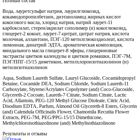
Полный состав
Вода, лауретсульфат натрия, лаурилглюкозид,
кокамидопропилбетаин, диэтаноламид жирных кислот
кокосового масла, хлорид натрия, натрий лаурет-11
карбоксилат, стерен/акрилат сополимер (и) кокоглюкозид,
глицерет-2 кокоат, лаурет-7-цитрат, цитрат натрия, кислота
молочная, аллантоин, ПЭГ-120 метилглюкоздиолеат, кислота
лимонная, динатрий ЭДТА, ароматическая композиция,
миндального масла глицерет-8 эфиры, глицериновые
экстракты цветков календулы и цветков ромашки, ПЭГ-7М,
ПЭГ/ППГ-15/15 диметикон, метилхлороизотиазолинон (и)
метилизотиазолинон
Aqua, Sodium Laureth Sulfate, Lauryl Glucoside, Cocamidopropyl
Betaine, Сocamide DEA, Sodium Chloride, Sodium Laureth-11
Carboxylate, Styrene/Acrylates Copolymer (and) Coco-Glucoside,
Glycereth-2 Cocoate, Laureth-7 Citrate, Sodium Citrate, Lactic
Acid, Allantoin, PEG-120 Methyl Glucose Dioleate, Сitric Acid,
Disodium EDTA, Parfum, Almond Oil Glycereth-8 Esters, Glycerin
(and) Сalendula Officinalis Flower, Chamomila Recutita Flower
Extracts, PEG-7M, PEG/PPG-15/15 Dimethicone,
Methylchloroisothiazolinone (and) Methylisothiazolinone
Результаты
и отзывы