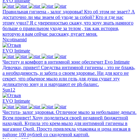
EVO Intimate
Правильная гигиена - залог здоровья! Кто об этом не знает? А
достаточно ли мы знаем об уходе за собой? Кто и где нас
этому учил? Я с уверенностью скажу, что хочу знать намного
больше о правильном уходе за телом , так как история,
которую я вам сейчас расскажу, пугает меня.
Nicotinamid
EVO Intimate
Чистоту и комфорт в интимной зоне обеспечит Evo Intimate
Девочки, привет! Средства интимной гигиены - это не блажь,
а необходимость, и забота о своем здоровье. Ни для кого не
секрет, что обычное мыло или гель для душа сушат эту
деликатную зону и и нарушают ее ph-баланс.
Sun12
EVO Intimate
Чистота- залог здоровья. Отличное мыло за небольшие деньги.
Всем привет! Хочу поделиться своей недавней бюджетной
находкой. Купила это крем-мыло для интимной гигиены в
магазине Окей. Просто привлекла упаковка и цена низкая в
районе 100 рублей со скидочной картой.