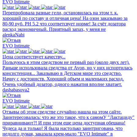
EVO Intimate
Перепробовала разные гели, остановилась на этом т. к.
хороший по составу и отличная цена! На озон заказываю за
80-90 руб. РН 5.2 что соответсвует норме! За счёт дозатора
расход экономичный. Приятный запах, у меня не
alenkaNabi
EVO Intimate
Цена соответствует качеству...
Пользуюсь я этим средством не первый раз (около двух лет).
Раньше использовала средства от Avon, но у них испортилась
консистенция... Заказываю в Детском мире это средство.
Начну с достоинств. Хороший объем и маленьких расход.
Очень удобный дозатор, одного нажатия вполне хватает.
dashabasova2
EVO Intimate
Отзывы об этом средстве случайно нашла на этом сайте.
Заинтересовалась: что же это такое, что к самомУ "Лактациду"
приравнивают?! И при этом еще цена доступная обещана!
Чудеса да и только! Я была настолько заинтригована, что
недолго думая, заказала крем-мыло "EVO Intimate" в