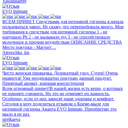
Yakunina899
EVO Intimate
ВСЕМ ПРИВЕТ Средствами для интимной гигиены я начала
пользоваться давно. Не скажу, что перепробовала много. Мои
требования к средствам для интимной гигиены 1 - не
нарушало Ph 2 - не вызывало зуд 3 - не способствовало
молочнице и прочим неудобствам ОПИСАНИЕ СРЕДСТВА
Место покупки - Магнит…
Alenochka_kis
EVO Intimate
Чисто женская привычка. Деликатный уход. Супер! Очень
нравится! Уже неоднократно покупаю данный продукт.
Приятный аромат, хорошая консистенция
Всем огромный привет!В нашей жизни есть вещи, о которых
не принято говорить. Но это не отменяет их важность.
Особенно, если от них зависят наше здоровье и комфорт.
Сегодня я хочу поделиться отзывом о Креме-мыле для
интимной гигиены Аванта EVO Intimate. Приобретаю это
мыло я не раз.
strelkaeva