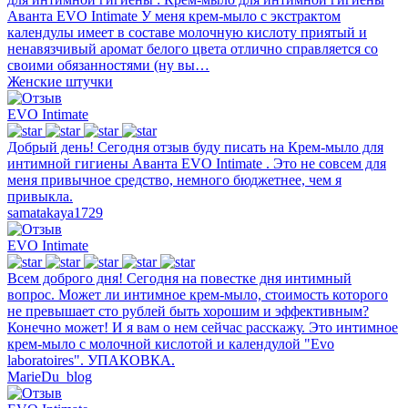
Аванта EVO Intimate У меня крем-мыло с экстрактом
календулы имеет в составе молочную кислоту приятый и
ненавязчивый аромат белого цвета отлично справляется со
своими обязанностями (ну вы…
Женские штучки
EVO Intimate
Добрый день! Сегодня отзыв буду писать на Крем-мыло для
интимной гигиены Аванта EVO Intimate . Это не совсем для
меня привычное средство, немного бюджетнее, чем я
привыкла.
samatakaya1729
EVO Intimate
Всем доброго дня! Сегодня на повестке дня интимный
вопрос. Может ли интимное крем-мыло, стоимость которого
не превышает сто рублей быть хорошим и эффективным?
Конечно может! И я вам о нем сейчас расскажу. Это интимное
крем-мыло с молочной кислотой и календулой "Evo
laboratoires". УПАКОВКА.
MarieDu_blog