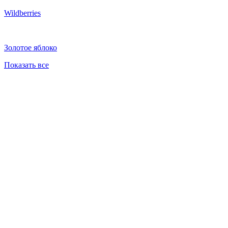
Wildberries
Золотое яблоко
Показать все
01
/
05
Производство расположено в Краснодарском крае
02
/
05
Все процессы производства, от разработки продуктов до их
продажи, контролируются системой управления качеством
ГОСТ Р ISO 9000-2011 и стандартом GMP (аудит TÜD SÜD
Industrie Service GmbH, Германия).
03
/
05