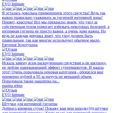
EVO Intimate
Я осталась довольна применением этого средства! Ведь так
важно правильно ухаживать за гигиеной интимной зоны!
Привет, красотка! Все мы прекрасно знаем, что уход за
собственным телом помогает избежать некоторых болезней, а
интимная гигиена не просто важна, а очень даже важна. Но
ведь не каждая девушка знает, что уход должен быть
правильным, так как многие используют обычное мыло.
Евгения Золотухина
EVO Intimate
Искала замену всем раскрученным средствам а-ля лактацид,
не люблю навязывающий эффект супермаркетов. И нашла
этот! Очень порадовала ценовая категория - обошелся мне
примерно рублей в 95 за ничуть не меньший объем.
Порадовала также нашлепка на...
marina rebus
EVO Intimate
Штучки для интимной гигиены
Доброго времени суток! Покажу вам мои находку)))) штучки
для интимной гигиены : Крем-мыло для интимной гигиены