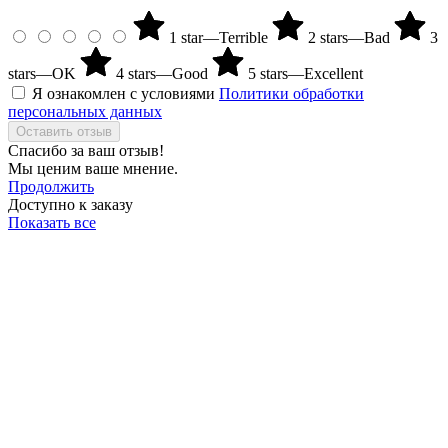
1 star—Terrible
2 stars—Bad
3
stars—OK
4 stars—Good
5 stars—Excellent
Я ознакомлен с условиями
Политики обработки
персональных данных
Оставить отзыв
Спасибо за ваш отзыв!
Мы ценим ваше мнение.
Продолжить
Доступно к заказу
Показать все
01
/
05
Производство расположено в Краснодарском крае
02
/
05
Все процессы производства, от разработки продуктов до их
продажи, контролируются системой управления качеством
ГОСТ Р ISO 9000-2011 и стандартом GMP (аудит TÜD SÜD