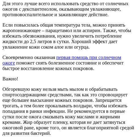
Для этого лучше всего использовать средство от солнечных
ожогов с декспантенолом, оказывающим увлажняющее,
противовоспалительное и заживляющее действие.
Если повысилась общая температура тела, можно принять
жаропонижающее – парацетамол или аспирин. Также, чтобы
избежать обезвоживания, нужно увеличить потребление
жидкости до 2,5 литров в сутки. Хороший эффект дает
увлажнение кожи соком алое или огурца.
Своевременно оказанная
первая помощь при солнечном
ожоге
поможет снять болезненное состояние и обеспечит
быстрое восстановление кожных покровов.
Важно!
Обгоревшую кожу нельзя мыть мылом и обрабатывать
спиртосодержащими средствами, так как это спровоцирует
еще большее высыхание кожных покровов. Запрещается
трогать, а тем более прокалывать волдыри, чтобы избежать
попадания в ранки инфекции. Не рекомендуется в первые
сутки после ожога смазывать кожу маслами и жирными
кремами. Жир образует пленку, которая не дает затянуться
ожоговой ране, кроме того, он является благоприятной средой
для развития бактерий.