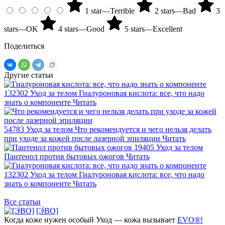
1 star—Terrible
2 stars—Bad
3
stars—OK
4 stars—Good
5 stars—Excellent
Поделиться
Другие статьи
132302
Уход за телом
Гиалуроновая кислота: все, что надо
знать о компоненте
Читать
54783
Уход за телом
Что рекомендуется и чего нельзя делать
при уходе за кожей после лазерной эпиляции
Читать
19405
Уход за телом
Пантенол против бытовых ожогов
Читать
132302
Уход за телом
Гиалуроновая кислота: все, что надо
знать о компоненте
Читать
5
п
Все статьи
[Э́ВО]
Когда коже нужен
особый Уход —
кожа вызывает
EVO®!