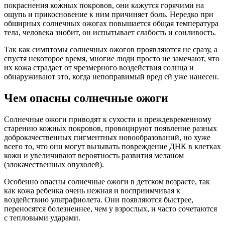
покраснения кожных покровов, они кажутся горячими на
ощупь и прикосновение к ним причиняет боль. Нередко при
обширных солнечных ожогах повышается общая температура
тела, человека знобит, он испытывает слабость и сонливость.
Так как симптомы солнечных ожогов проявляются не сразу, а
спустя некоторое время, многие люди просто не замечают, что
их кожа страдает от чрезмерного воздействия солнца и
обнаруживают это, когда непоправимый вред ей уже нанесен.
Чем опасны солнечные ожоги
Солнечные ожоги приводят к сухости и преждевременному
старению кожных покровов, провоцируют появление разных
доброкачественных пигментных новообразований, но хуже
всего то, что они могут вызывать повреждение ДНК в клетках
кожи и увеличивают вероятность развития меланом
(злокачественных опухолей).
Особенно опасны солнечные ожоги в детском возрасте, так
как кожа ребенка очень нежная и восприимчивая к
воздействию ультрафиолета. Они появляются быстрее,
переносятся болезненнее, чем у взрослых, и часто сочетаются
с тепловыми ударами.