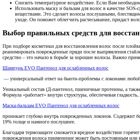
Снизить температурное воздействие. Если Вам необходим
Использовать маску и бальзам для волос в качестве SOS
веществами. Это сделает волосы послушными, блестящим
уходе. Он поможет облегчить расчесывание, придаст воло
Выбор правильных средств для восста
При подборе косметики для восстановления волос после плойк
реанимировать поврежденные пряди после выпрямления стайл
средство – это начало в борьбе за хорошие волосы. Важно при
Шампунь EVO Пантенол для ослабленных волос
— универсальный ответ на бьюти-проблемы с локонами любой
Уникальный состав (Д-пантенол, пшеничные протеины, а также
Формула «работает» внутри структуры, обеспечивая гладкость,
Маска-бальзам EVO Пантенол для ослабленных волос
проникает глубоко внутрь поврежденных локонов. Содержит бо
19% толще и намного послушнее.
Благодаря термозащите снижается вредное воздействие горячег
повреждения волоса применение может быть постоянным или 