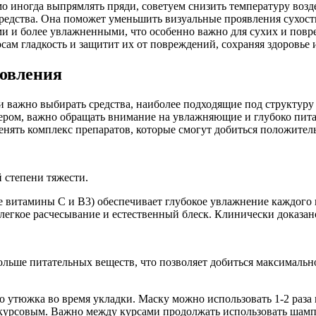
о иногда выпрямлять пряди, советуем снизить температуру возд
-средства. Она поможет уменьшить визуальные проявления сухос
и и более увлажненными, что особенно важно для сухих и пов
сам гладкость и защитит их от повреждений, сохраняя здоровье 
новления
и важно выбирать средства, наиболее подходящие под структур
ером, важно обращать внимание на увлажняющие и глубоко пит
менять комплекс препаратов, которые смогут добиться положител
 степени тяжести.
 витамины С и В3) обеспечивает глубокое увлажнение каждого 
 легкое расчесывание и естественный блеск. Клинически доказан
льше питательных веществ, что позволяет добиться максимально
о утюжка во время укладки. Маску можно использовать 1-2 раза 
курсовым. Важно между курсами продолжать использовать шам