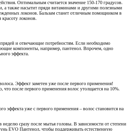
ействия. Оптимальным считается значение 150-170 градусов.
ти, а также насытит пряди витаминами и другими полезными
режденных локонов. Бальзам станет отличным помощником в
и красоту локонов.
у прядей и отвечающие потребностям. Если необходимо
ающие компоненты, например, пантенол. Впрочем, одно
ьного эффекта.
волоса. Эффект заметен уже после первого применения!
о, что после первого применения волос утолщается на 10%.
го эффекта уже с первого применения – волос становится на
в неделю сразу после мытья головы. В зависимости от степени
пунь EVO Пантенол, чтобы поддерживать естественную