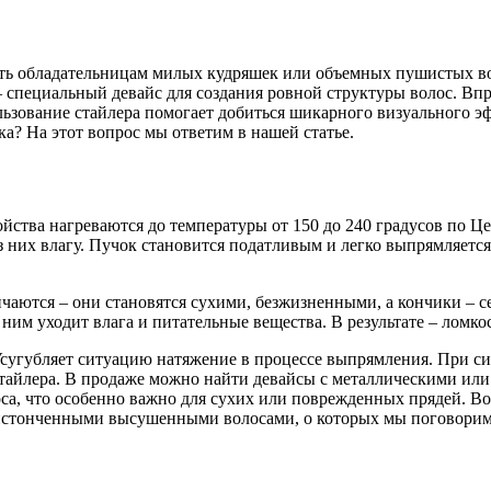
ть обладательницам милых кудряшек или объемных пушистых во
– специальный девайс для создания ровной структуры волос. В
ьзование стайлера помогает добиться шикарного визуального э
а? На этот вопрос мы ответим в нашей статье.
йства нагреваются до температуры от 150 до 240 градусов по Ц
з них влагу. Пучок становится податливым и легко выпрямляетс
нчаются – они становятся сухими, безжизненными, а кончики – 
ним уходит влага и питательные вещества. В результате – ломко
сугубляет ситуацию натяжение в процессе выпрямления. При си
стайлера. В продаже можно найти девайсы с металлическими ил
са, что особенно важно для сухих или поврежденных прядей. Во
 истонченными высушенными волосами, о которых мы поговорим