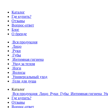
Каталог
Где купить?
Отзывы
Вопрос-ответ
Блог
О бренде
Вся продукция
Лицо
Руки
Губы
Интимная гигиена
Уход за телом
Ноги
Волосы
Универсальный уход
Гели для душа
Каталог
Вся продукция
Лицо
Руки
Губы
Интимная гигиена
Ух
Где купить?
Отзывы
Вопрос-ответ