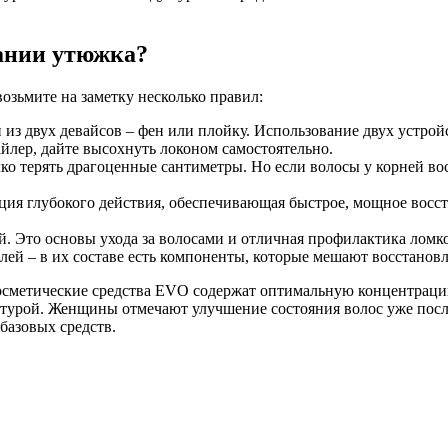
вании утюжка?
озьмите на заметку несколько правил:
 из двух девайсов – фен или плойку. Использование двух устрой
йлер, дайте высохнуть локоном самостоятельно.
лко терять драгоценные сантиметры. Но если волосы у корней в
ция глубокого действия, обеспечивающая быстрое, мощное восста
й. Это основы ухода за волосами и отличная профилактика ломк
ей – в их составе есть компоненты, которые мешают восстанов
осметические средства EVO содержат оптимальную концентраци
турой. Женщины отмечают улучшение состояния волос уже после
базовых средств.