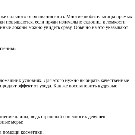
кже сильного оттягивания вниз. Многие любительницы прямых
иски повышаются, если пряди изначально склонны к ломкости
нные локоны можно увидеть сразу. Обычно на это указывают
антенны»
 домашних условиях. Для этого нужно выбирать качественные
продлят эффект от ухода. Как же восстановить кудрявые
анение длины, ведь страшный сон многих девушек –
тивные меры:
ри помощи косметики.