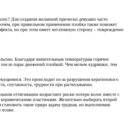
лос? Для создания желанной прически девушки часто
прочем, при правильном применении плойка также поможет
ффекта, но при этом имеет негативную сторону – повреждение
ельсию. Благодаря значительным температурам горячие
я после пары движений плойкой. Чем мельче кудряшки, тем
секущимися. Это происходит из-за разрушения кератинового
сть, спутанность, трудности при расчесывании.
льном оттягивании возрастают риски потери волос вместе с
и керамическими пластинами. Желательно выбирать второй
сстановить такие пряди задача трудная, но выполнимая.
 позже.