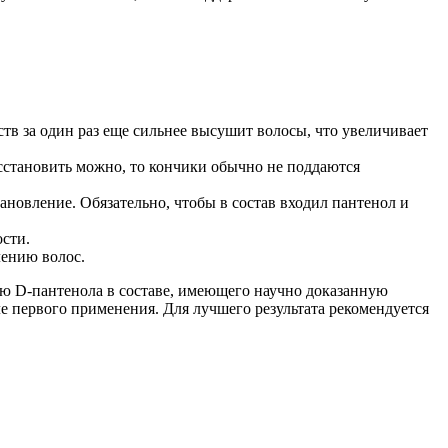
ств за один раз еще сильнее высушит волосы, что увеличивает
осстановить можно, то кончики обычно не поддаются
новление. Обязательно, чтобы в состав входил пантенол и
ости.
лению волос.
ю D-пантенола в составе, имеющего научно доказанную
 первого применения. Для лучшего результата рекомендуется
5
М