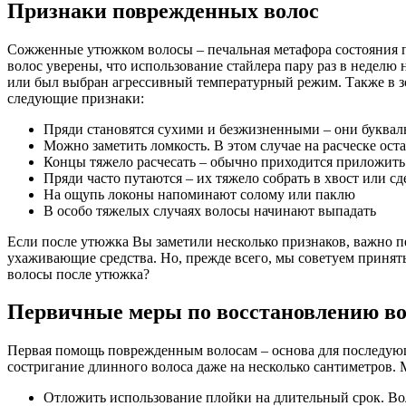
Признаки поврежденных волос
Сожженные утюжком волосы – печальная метафора состояния п
волос уверены, что использование стайлера пару раз в неделю 
или был выбран агрессивный температурный режим. Также в з
следующие признаки:
Пряди становятся сухими и безжизненными – они буквал
Можно заметить ломкость. В этом случае на расческе ост
Концы тяжело расчесать – обычно приходится приложить 
Пряди часто путаются – их тяжело собрать в хвост или с
На ощупь локоны напоминают солому или паклю
В особо тяжелых случаях волосы начинают выпадать
Если после утюжка Вы заметили несколько признаков, важно п
ухаживающие средства. Но, прежде всего, мы советуем принять
волосы после утюжка?
Первичные меры по восстановлению во
Первая помощь поврежденным волосам – основа для последующ
состригание длинного волоса даже на несколько сантиметров.
Отложить использование плойки на длительный срок. Во