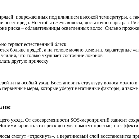
рядей, поврежденных под влиянием высокой температуры, а та
не несет вреда. Но чтобы сжечь волосы, достаточно пары раз. Р
оне риска – обладательницы осветленных волос. Сильно прожже
ьно теряют естественный блеск
ается больше прядей, а на голове можно заметить характерные «
усилия, что только ухудшает состояние локонов
делать другую прическу
ерейти на особый уход. Восстановить структуру волоса можно в
 первичные меры, которые уберут негативные факторы, а также 
лос
его ухода. От своевременности SOS-мероприятий зависит сохр
 Минимизировать этот риск до нуля помогут простые, но эффек
лосы смогут «отдохнуть», а кератиновый слой восстановится п