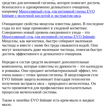
средство для интимной гигиены, которое помогает достичь
безопасного и одновременно деликатного очищения,
например
Мицеллярный гель для интимной гиены EVO
Intimate с молочной кислотой и экстрактом овса
.
Очищающие свойства мицеллы известны давно. В последние
годы их все чаще применяют в уходовой косметике.
Совершенно новый уровень ежедневного ухода – это
Мицеллярный гель для интимной гигиены EVO Intimate
.
Мицеллы, как магнитики, быстро собирают маленькие
частицы и вместе с ними без труда смываются водой. Они
могут захватывать даже маленькие частицы, помогая быстро
достичь эффективного и деликатного очищения.
Нередко в состав средств включают дополнительные
компоненты, которые известны из древности – это календула
и ромашка. Они придают антибактериальный эффект, что
очень важно с точки зрения гигиены. В мицеллярном геле
EVO Intimate защита возникает благодаря технологии
получения экстракта овса – природного антисептика. Он
часто применяется для профилактики воспалительных
процессов мочеполовой системы.
Также в линейке EVO Intimate есть крем-мыло и жидкое
мыло.