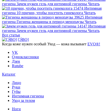
гигиена
Зачем нужен гель для интимной гигиены
Читать
15474
Интимная
гигиена
10 причин, чтобы посетить гинеколога
Читать
39625
Интимная
гигиена
Гигиена женщины в период менопаузы
Читать
14147
Интимная
гигиена
Зачем нужен гель для интимной гигиены
Читать
г
Все статьи
[Э́ВО]
Когда коже нужен
особый Уход —
кожа вызывает
EVO®!
VK
Одноклассники
Дзен
Rutube
Каталог
Лицо
Руки
Губы
Интимная гигиена
Уход за телом
Ноги