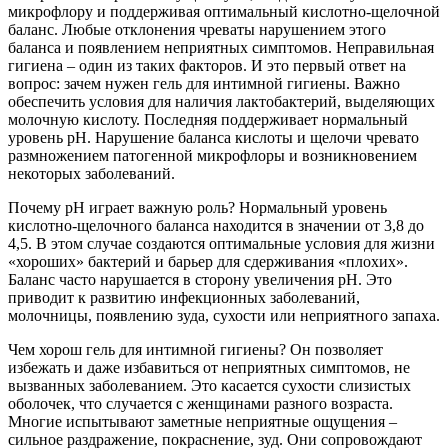
микрофлору и поддерживая оптимальный кислотно-щелочной
баланс. Любые отклонения чреваты нарушением этого
баланса и появлением неприятных симптомов. Неправильная
гигиена – один из таких факторов. И это первый ответ на
вопрос: зачем нужен гель для интимной гигиены. Важно
обеспечить условия для наличия лактобактерий, выделяющих
молочную кислоту. Последняя поддерживает нормальный
уровень рН. Нарушение баланса кислоты и щелочи чревато
размножением патогенной микрофлоры и возникновением
некоторых заболеваний.
Почему рН играет важную роль? Нормальный уровень
кислотно-щелочного баланса находится в значении от 3,8 до
4,5. В этом случае создаются оптимальные условия для жизни
«хороших» бактерий и барьер для сдерживания «плохих».
Баланс часто нарушается в сторону увеличения pH. Это
приводит к развитию инфекционных заболеваний,
молочницы, появлению зуда, сухости или неприятного запаха.
Чем хорош гель для интимной гигиены? Он позволяет
избежать и даже избавиться от неприятных симптомов, не
вызванных заболеванием. Это касается сухости слизистых
оболочек, что случается с женщинами разного возраста.
Многие испытывают заметные неприятные ощущения –
сильное раздражение, покраснение, зуд. Они сопровождают