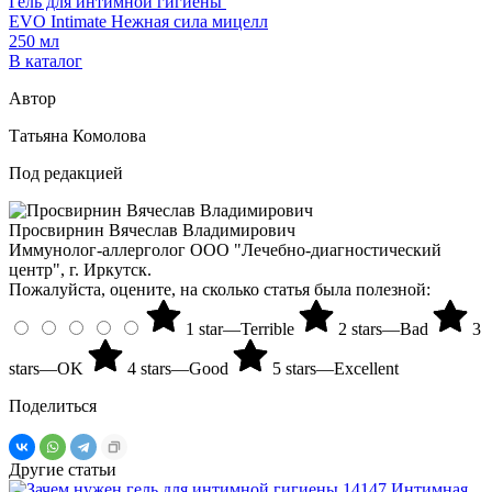
Гель для интимной гигиены
Г
EVO Intimate Нежная сила мицелл
E
250 мл
2
В каталог
Автор
Татьяна Комолова
Под редакцией
Просвирнин Вячеслав Владимирович
Иммунолог-аллерголог ООО "Лечебно-диагностический
центр", г. Иркутск.
Пожалуйста, оцените, на сколько статья была полезной:
1 star—Terrible
2 stars—Bad
3
stars—OK
4 stars—Good
5 stars—Excellent
Поделиться
Другие статьи
14147
Интимная