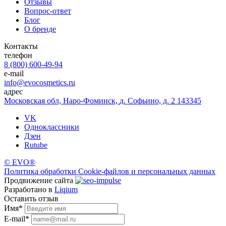
Отзывы
Вопрос-ответ
Блог
О бренде
Контакты
телефон
8 (800) 600-49-94
e-mail
info@evocosmetics.ru
адрес
Московская обл, Наро-Фоминск,
д. Софьино, д. 2 143345
VK
Одноклассники
Дзен
Rutube
©
EVO®
Политика обработки Cookie-файлов и персональных данных
Продвижение сайта
Разработано в
Liqium
Оставить отзыв
Имя
*
E-mail
*